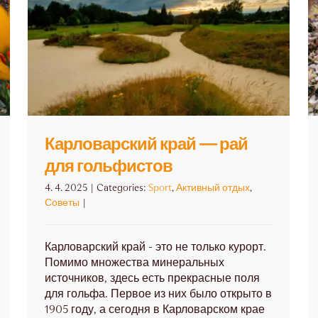
Карловарский край — рай
для гольфистов
4. 4. 2025
|
Categories:
Sport
,
Активный отдых
,
Советы
|
Карловарский край - это не только курорт.
Помимо множества минеральных
источников, здесь есть прекрасные поля
для гольфа. Первое из них было открыто в
1905 году, а сегодня в Карловарском крае