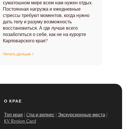
суматошном мире всем нам нужен отдых.
Постоянная нагрузка и ежедневные
стрессы требуют моментов, когда нужно
дать телу и разуму возможность
восстановиться. А где лучше всего
позаботиться о себе, как не на курорте
Карловарского края?
Читать дальше
О КРАЕ
Топ края
|
Cпа и велнес
|
Экскурсионные места
|
KV Region Card