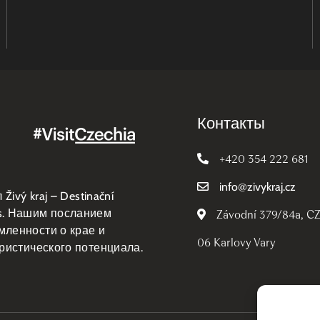
Контакты
+420 354 222 681
info
@
zivykraj.cz
ivý kraj – Destinační
 z.s. Нашим посланием
Závodní 379/84a, C
ленности о крае и
06 Karlovy Vary
ристического потенциала.