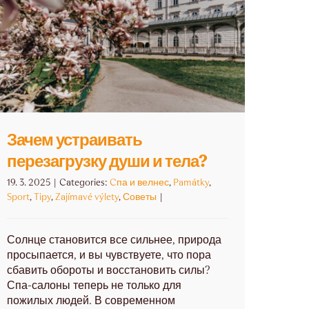
Зачем устраивать
перезагрузку души и тела?
19. 3. 2025
|
Categories:
Cпа и велнес
,
Památky
,
Sport
,
Tipy
,
Zajímavé výlety
,
Советы
|
Солнце становится все сильнее, природа
просыпается, и вы чувствуете, что пора
сбавить обороты и восстановить силы?
Спа-салоны теперь не только для
пожилых людей. В современном