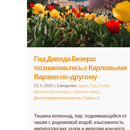
Год Давида Бехера:
познакомьтесь с Карловыми
Варами по-другому
23. 5. 2025
|
Categories:
Sport
,
Tipy
,
Toulky
Karlovarským krajem
,
Zajímavé výlety
,
Достопримечательности
,
Советы
|
Тишина колоннад, пар, поднимающийся от
чашки с родниковой водой, изысканность
императорских залов и мелодии концерта