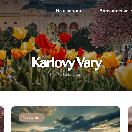
Наш регион
Вдохновение
Karlovy Vary
Home
»
Karlovy Vary
История...