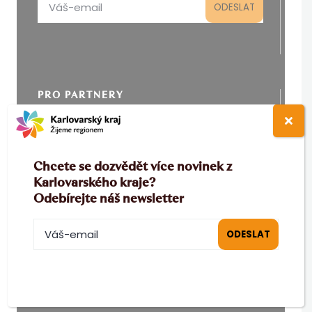
PRO PARTNERY
B2B
|
MICE
|
Filmová kancelář
Chcete se dozvědět více novinek z
O KRAJI
Karlovarského kraje?
Odebírejte náš newsletter
Top v kraji
|
Lázně a wellness
|
Výletní cíle
|
KV
Region Card
AKTIVITY