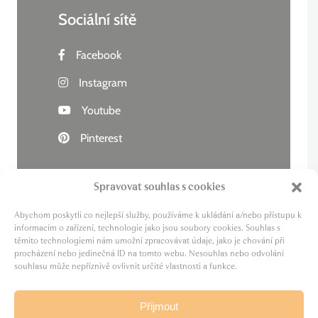
Sociální sítě
Facebook
Instagram
Youtube
Pinterest
Spravovat souhlas s cookies
Abychom poskytli co nejlepší služby, používáme k ukládání a/nebo přístupu k
Živý kraj
informacím o zařízení, technologie jako jsou soubory cookies. Souhlas s
těmito technologiemi nám umožní zpracovávat údaje, jako je chování při
Lázně zdraví
procházení nebo jedinečná ID na tomto webu. Nesouhlas nebo odvolání
Cesta za pivem
souhlasu může nepříznivě ovlivnit určité vlastnosti a funkce.
MICE
Film Karlovy Vary
Přijmout