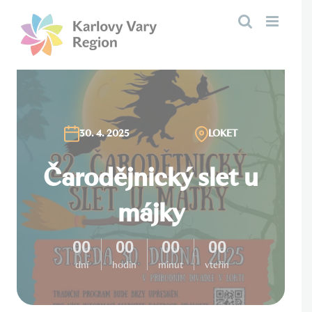
Přeskočit
na
obsah
30. 4. 2025
LOKET
Čarodějnický slet u
májky
00
00
00
00
dní
hodin
minut
vteřin