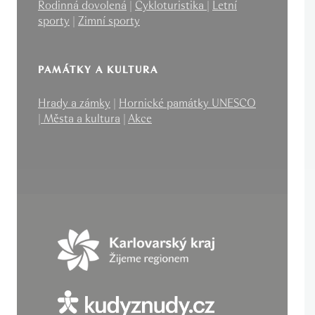
Rodinná dovolená
|
Cykloturistika
|
Letní
sporty
|
Zimní sporty
PAMÁTKY A KULTURA
Hrady a zámky
|
Hornické památky UNESCO
|
Města a kultura
|
Akce