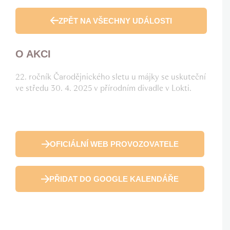
ZPĚT NA VŠECHNY UDÁLOSTI
O AKCI
22. ročník Čarodějnického sletu u májky se uskuteční
ve středu 30. 4. 2025 v přírodním divadle v Lokti.
OFICIÁLNÍ WEB PROVOZOVATELE
PŘIDAT DO GOOGLE KALENDÁŘE