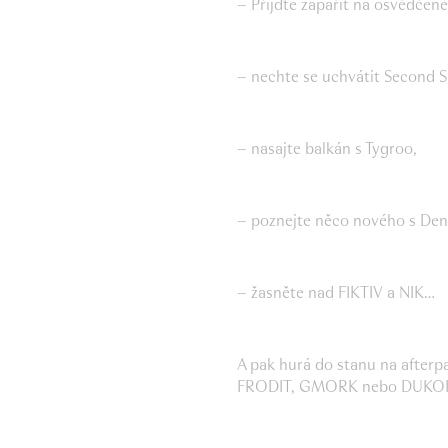
– Přijďte zapařit na osvědčen
– nechte se uchvátit Second 
– nasajte balkán s Tygroo,
– poznejte něco nového s Den
– žasněte nad FIKTIV a NIK…
A pak hurá do stanu na afterpar
FRODIT, GMORK nebo DUKOR