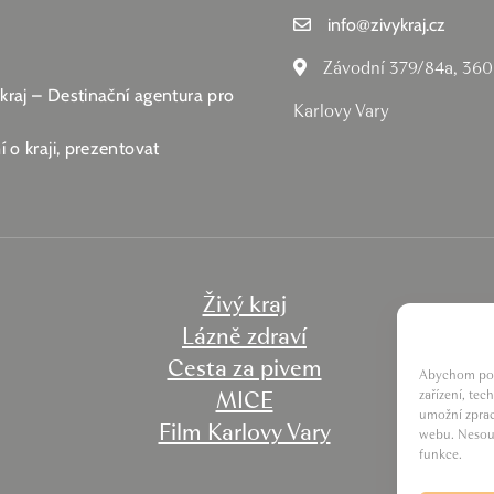
info
@
zivykraj.cz
Závodní 379/84a, 360
 kraj – Destinační agentura pro
Karlovy Vary
 o kraji, prezentovat
Živý kraj
Lázně zdraví
Cesta za pivem
Abychom posk
MICE
zařízení, te
umožní zprac
Film Karlovy Vary
webu. Nesouh
funkce.