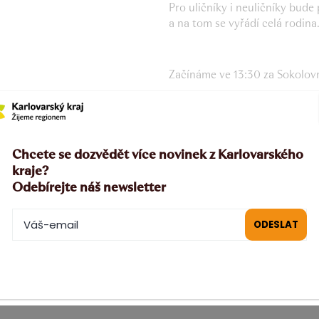
Pro uličníky i neuličníky bud
a na tom se vyřádí celá rodina
Začínáme ve 13:30 za Sokolo
Těšíme se!
Chcete se dozvědět více novinek z Karlovarského
kraje?
Odebírejte náš newsletter
OFICIÁLNÍ WEB PROV
PŘIDAT DO GOOGLE 