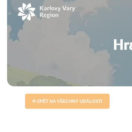
Přeskočit
na
obsah
Hra
ZPĚT NA VŠECHNY UDÁLOSTI