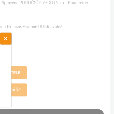
e připraveno POULIČNÍ DIVADLO Viktor Braunreiter
.
vnou Hranice. Vstupné DOBROvolné.
OZOVATELE
KALENDÁŘE