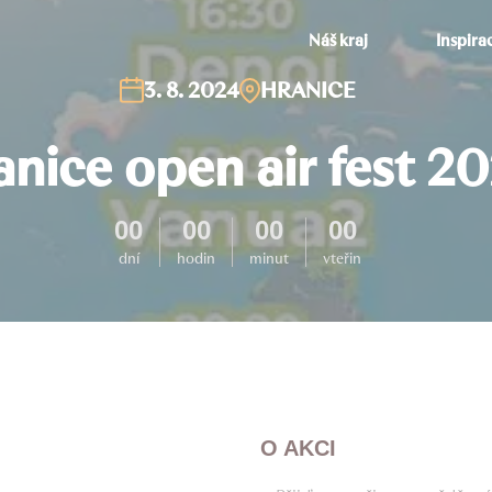
Náš kraj
Inspira
3. 8. 2024
HRANICE
nice open air fest 2
00
00
00
00
dní
hodin
minut
vteřin
O AKCI