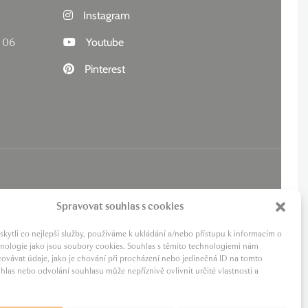
Instagram
 06
Youtube
Pinterest
Spravovat souhlas s cookies
ytli co nejlepší služby, používáme k ukládání a/nebo přístupu k informacím o
chnologie jako jsou soubory cookies. Souhlas s těmito technologiemi nám
ovávat údaje, jako je chování při procházení nebo jedinečná ID na tomto
las nebo odvolání souhlasu může nepříznivě ovlivnit určité vlastnosti a