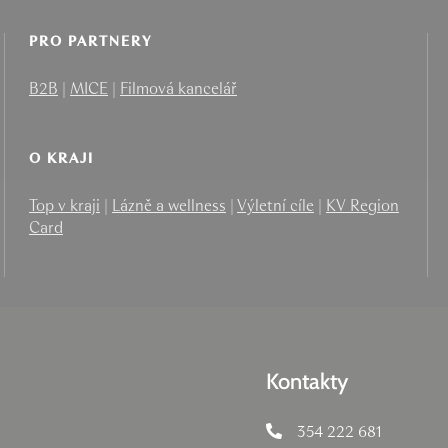
PRO PARTNERY
B2B
|
MICE
|
Filmová kancelář
O KRAJI
Top v kraji
|
Lázně a wellness
|
Výletní cíle
|
KV Region
Card
Kontakty
354 222 681