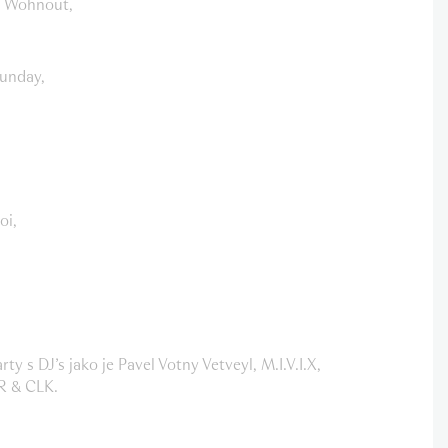
é Wohnout,
Sunday,
oi,
ty s DJ’s jako je Pavel Votny Vetveyl, M.I.V.I.X,
 & CLK.