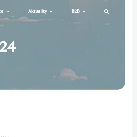
ce
Aktuality
B2B
024