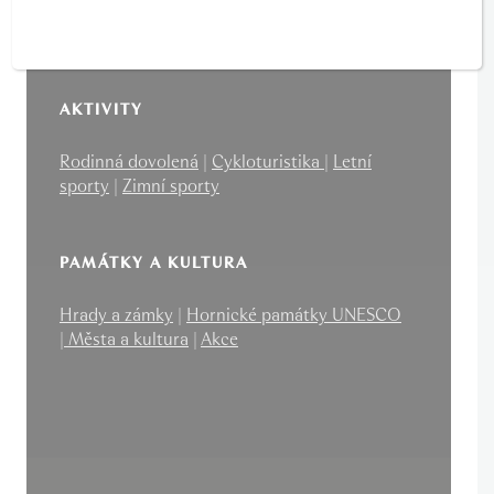
Region Card
AKTIVITY
Rodinná dovolená
|
Cykloturistika
|
Letní
sporty
|
Zimní sporty
PAMÁTKY A KULTURA
Hrady a zámky
|
Hornické památky UNESCO
|
Města a kultura
|
Akce