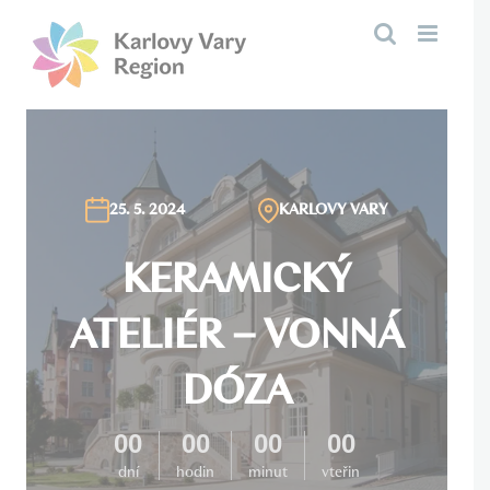
Přeskočit
na
obsah
25. 5. 2024
KARLOVY VARY
KERAMICKÝ
ATELIÉR – VONNÁ
DÓZA
00
00
00
00
dní
hodin
minut
vteřin