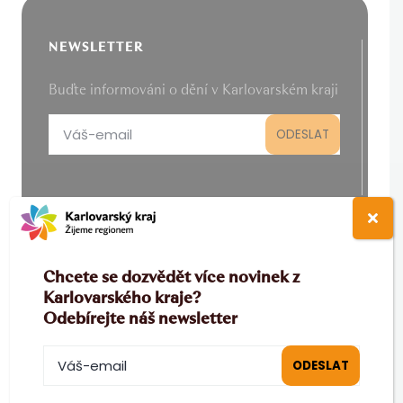
NEWSLETTER
Buďte informováni o dění v Karlovarském kraji
PRO PARTNERY
Chcete se dozvědět více novinek z
B2B
|
MICE
|
Filmová kancelář
Karlovarského kraje?
Odebírejte náš newsletter
O KRAJI
Top v kraji
|
Lázně a wellness
|
Výletní cíle
|
KV