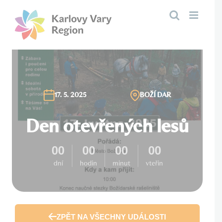
Přeskočit
na
obsah
17. 5. 2025
BOŽÍ DAR
Den otevřených lesů
00
00
00
00
dní
hodin
minut
vteřin
ZPĚT NA VŠECHNY UDÁLOSTI