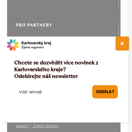
PRO PARTNERY
B2B
|
MICE
|
Filmová kancelář
O KRAJI
Chcete se dozvědět více novinek z
Karlovarského kraje?
Top v kraji
|
Lázně a wellness
|
Výletní cíle
|
KV
Odebírejte náš newsletter
Region Card
AKTIVITY
Rodinná dovolená
|
Cykloturistika
|
Letní
sporty
|
Zimní sporty