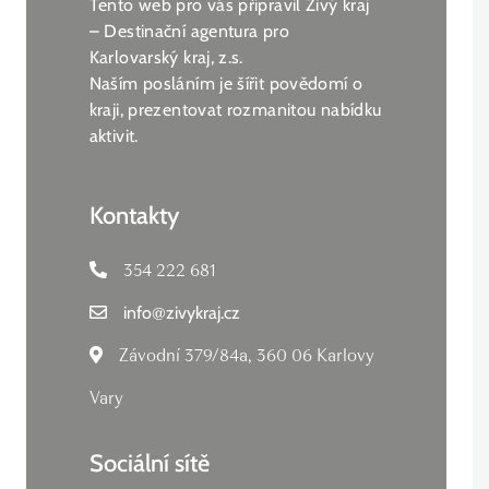
Tento web pro vás připravil Živý kraj
– Destinační agentura pro
Karlovarský kraj, z.s.
Naším posláním je šířit povědomí o
kraji, prezentovat rozmanitou nabídku
aktivit.
Kontakty
354 222 681
info
@
zivykraj.cz
Závodní 379/84a, 360 06 Karlovy
Vary
Sociální sítě