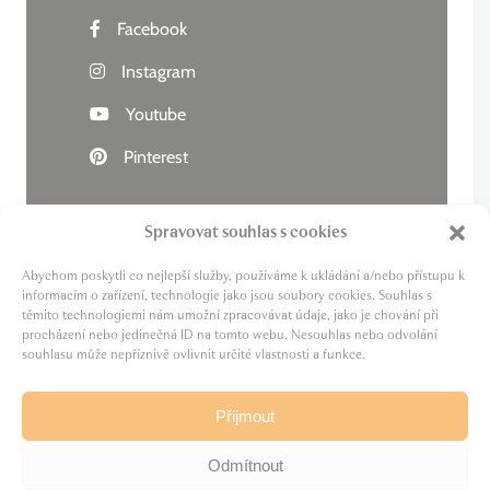
Facebook
Instagram
Youtube
Pinterest
Spravovat souhlas s cookies
Abychom poskytli co nejlepší služby, používáme k ukládání a/nebo přístupu k
Živý kraj
informacím o zařízení, technologie jako jsou soubory cookies. Souhlas s
těmito technologiemi nám umožní zpracovávat údaje, jako je chování při
Lázně zdraví
procházení nebo jedinečná ID na tomto webu. Nesouhlas nebo odvolání
Cesta za pivem
souhlasu může nepříznivě ovlivnit určité vlastnosti a funkce.
MICE
Film Karlovy Vary
Přijmout
Odmítnout