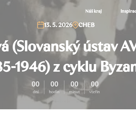
Náš kraj
Inspira
13. 5. 2026
CHEB
vá (Slovanský ústav AV
5-1946) z cyklu Byza
00
00
00
00
dní
hodin
minut
vteřin