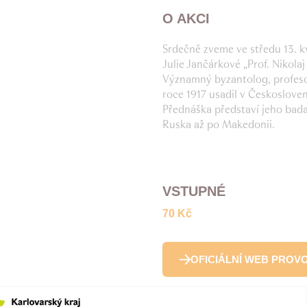
O AKCI
Srdečně zveme ve středu 13. 
Julie Jančárkové „Prof. Nikola
Významný byzantolog, profesor
roce 1917 usadil v Českosloven
Přednáška představí jeho bada
Ruska až po Makedonii.
VSTUPNÉ
70 Kč
OFICIÁLNÍ WEB PROV
PŘIDAT DO GOOGLE 