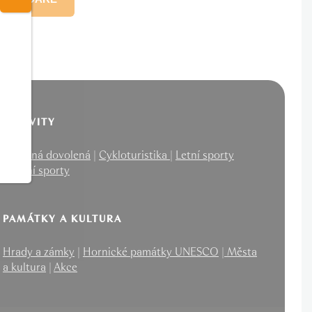
AKTIVITY
Rodinná dovolená
|
Cykloturistika
|
Letní sporty
|
Zimní sporty
PAMÁTKY A KULTURA
Hrady a zámky
|
Hornické památky UNESCO
|
Města
a kultura
|
Akce