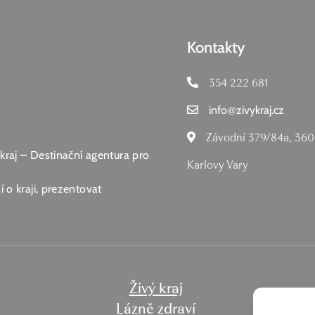
Kontakty
354 222 681
info
@
zivykraj.cz
Závodní 379/84a, 360
 kraj – Destinační agentura pro
Karlovy Vary
 o kraji, prezentovat
Živý kraj
Lázně zdraví