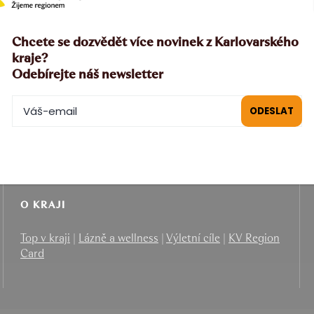
Chcete se dozvědět více novinek z Karlovarského
kraje?
Odebírejte náš newsletter
PRO PARTNERY
B2B
|
MICE
|
Filmová kancelář
O KRAJI
Top v kraji
|
Lázně a wellness
|
Výletní cíle
|
KV Region
Card