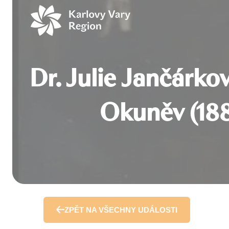
Přeskočit
na
obsah
Dr. Julie Jančárko
Okuněv (188
ZPĚT NA VŠECHNY UDÁLOSTI