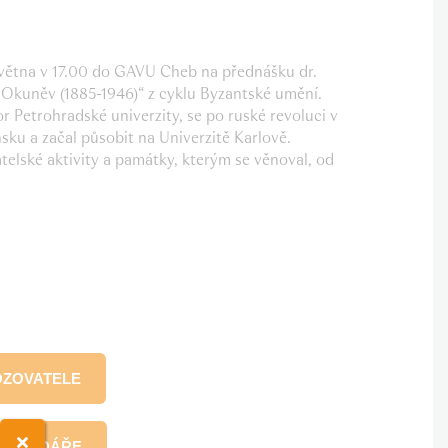
května v 17.00 do GAVU Cheb na přednášku dr.
j Okuněv (1885-1946)“ z cyklu Byzantské umění.
 Petrohradské univerzity, se po ruské revoluci v
sku a začal působit na Univerzitě Karlově.
telské aktivity a památky, kterým se věnoval, od
OZOVATELE
KALENDÁŘE