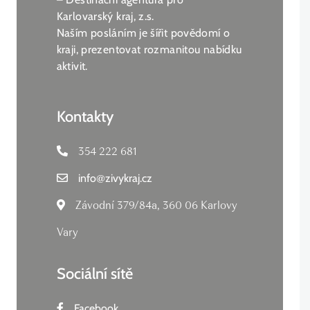
Karlovarský kraj, z.s.
Naším posláním je šířit povědomí o
kraji, prezentovat rozmanitou nabídku
aktivit.
Kontakty
354 222 681
info
@
zivykraj.cz
Závodní 379/84a, 360 06 Karlovy
Vary
Sociální sítě
Facebook