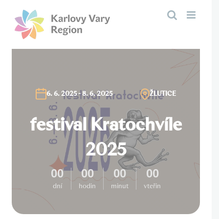
Přeskočit
na
obsah
6. 6. 2025 - 8. 6. 2025
ŽLUTICE
festival Kratochvíle
2025
00
00
00
00
dní
hodin
minut
vteřin