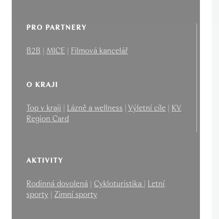
PRO PARTNERY
B2B
|
MICE
|
Filmová kancelář
O KRAJI
Top v kraji
|
Lázně a wellness
|
Výletní cíle
|
KV
Region Card
AKTIVITY
Rodinná dovolená
|
Cykloturistika
|
Letní
sporty
|
Zimní sporty