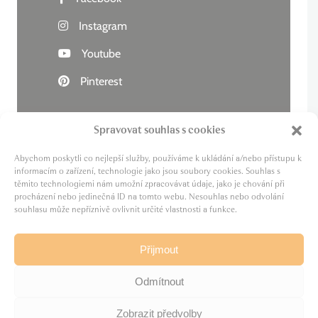
Instagram
Youtube
Pinterest
Spravovat souhlas s cookies
Abychom poskytli co nejlepší služby, používáme k ukládání a/nebo přístupu k
Živý kraj
informacím o zařízení, technologie jako jsou soubory cookies. Souhlas s
těmito technologiemi nám umožní zpracovávat údaje, jako je chování při
Lázně zdraví
procházení nebo jedinečná ID na tomto webu. Nesouhlas nebo odvolání
Cesta za pivem
souhlasu může nepříznivě ovlivnit určité vlastnosti a funkce.
MICE
Film Karlovy Vary
Přijmout
Odmítnout
Zobrazit předvolby