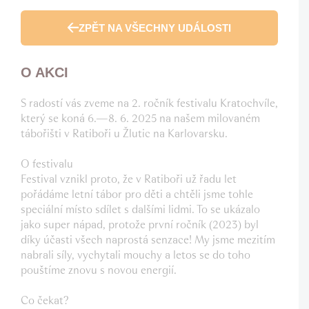
ZPĚT NA VŠECHNY UDÁLOSTI
O AKCI
S radostí vás zveme na 2. ročník festivalu Kratochvíle,
který se koná 6.—8. 6. 2025 na našem milovaném
tábořišti v Ratiboři u Žlutic na Karlovarsku.
O festivalu
Festival vznikl proto, že v Ratiboři už řadu let
pořádáme letní tábor pro děti a chtěli jsme tohle
speciální místo sdílet s dalšími lidmi. To se ukázalo
jako super nápad, protože první ročník (2023) byl
díky účasti všech naprostá senzace! My jsme mezitím
nabrali síly, vychytali mouchy a letos se do toho
pouštíme znovu s novou energií.
Co čekat?