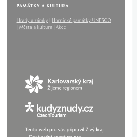
PAMÁTKY A KULTURA
Hrady a zámky
|
Hornické památky UNESCO
|
Města a kultura
|
Akce
Tento web pro vás připravil Živý kraj
– Destinační agentura pro