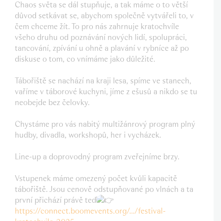
Chaos světa se dál stupňuje, a tak máme o to větší
důvod setkávat se, abychom společně vytvářeli to, v
čem chceme žít. To pro nás zahrnuje kratochvíle
všeho druhu od poznávání nových lidí, spolupráci,
tancování, zpívání u ohně a plavání v rybníce až po
diskuse o tom, co vnímáme jako důležité.
Tábořiště se nachází na kraji lesa, spíme ve stanech,
vaříme v táborové kuchyni, jíme z ešusů a nikdo se tu
neobejde bez čelovky.
Chystáme pro vás nabitý multižánrový program plný
hudby, divadla, workshopů, her i vycházek.
Line-up a doprovodný program zveřejníme brzy.
Vstupenek máme omezený počet kvůli kapacitě
tábořiště. Jsou cenově odstupňované po vlnách a ta
první přichází právě teď
https://connect.boomevents.org/…/festival-