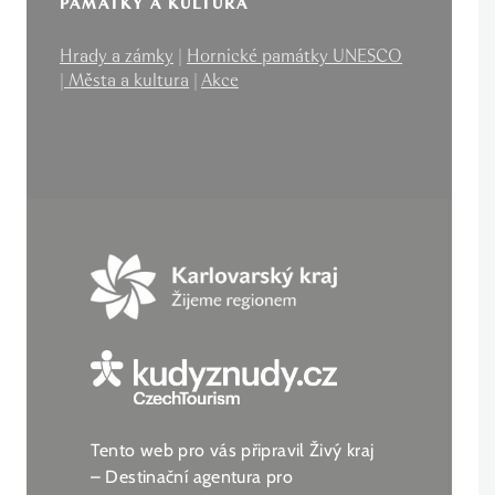
PAMÁTKY A KULTURA
Hrady a zámky
|
Hornické památky UNESCO
|
Města a kultura
|
Akce
Tento web pro vás připravil Živý kraj
– Destinační agentura pro