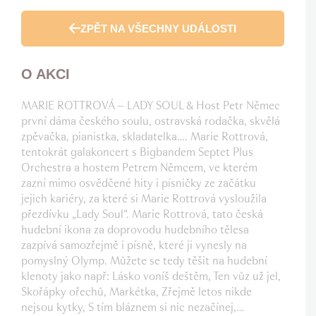
ZPĚT NA VŠECHNY UDÁLOSTI
O AKCI
MARIE ROTTROVÁ – LADY SOUL & Host Petr Němec
první dáma českého soulu, ostravská rodačka, skvělá
zpěvačka, pianistka, skladatelka…. Marie Rottrová,
tentokrát galakoncert s Bigbandem Septet Plus
Orchestra a hostem Petrem Němcem, ve kterém
zazní mimo osvědčené hity i písničky ze začátku
jejich kariéry, za které si Marie Rottrová vysloužila
přezdívku „Lady Soul“. Marie Rottrová, tato česká
hudební ikona za doprovodu hudebního tělesa
zazpívá samozřejmě i písně, které ji vynesly na
pomyslný Olymp. Můžete se tedy těšit na hudební
klenoty jako např: Lásko voníš deštěm, Ten vůz už jel,
Skořápky ořechů, Markétka, Zřejmě letos nikde
nejsou kytky, S tím bláznem si nic nezačínej,…