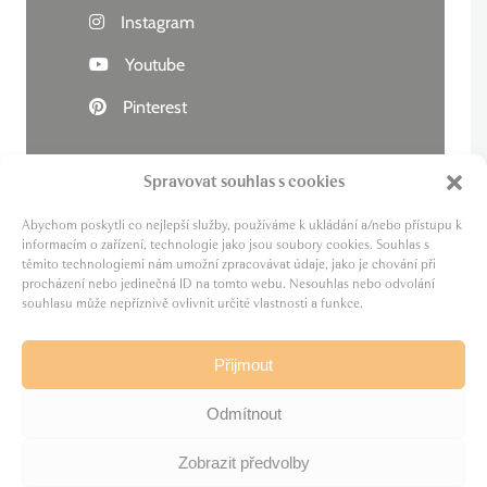
Instagram
Youtube
Pinterest
Spravovat souhlas s cookies
Abychom poskytli co nejlepší služby, používáme k ukládání a/nebo přístupu k
Živý kraj
informacím o zařízení, technologie jako jsou soubory cookies. Souhlas s
těmito technologiemi nám umožní zpracovávat údaje, jako je chování při
Lázně zdraví
procházení nebo jedinečná ID na tomto webu. Nesouhlas nebo odvolání
Cesta za pivem
souhlasu může nepříznivě ovlivnit určité vlastnosti a funkce.
MICE
Film Karlovy Vary
Přijmout
Odmítnout
Zobrazit předvolby
© Živý kraj
2026