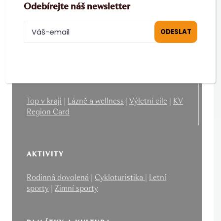
Odebírejte náš newsletter
PRO PARTNERY
B2B
|
MICE
|
Filmová kancelář
O KRAJI
Top v kraji
|
Lázně a wellness
|
Výletní cíle
|
KV
Region Card
AKTIVITY
Rodinná dovolená
|
Cykloturistika
|
Letní
sporty
|
Zimní sporty