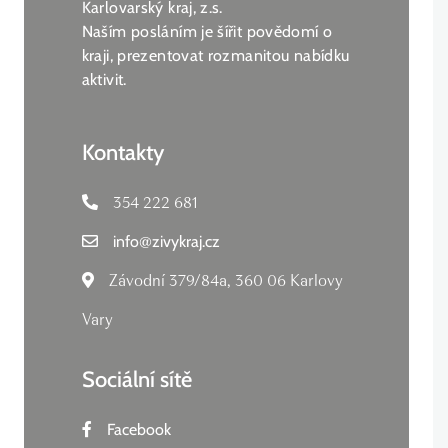
Karlovarský kraj, z.s.
Naším posláním je šířit povědomí o
kraji, prezentovat rozmanitou nabídku
aktivit.
Kontakty
354 222 681
info
@
zivykraj.cz
Závodní 379/84a, 360 06 Karlovy
Vary
Sociální sítě
Facebook