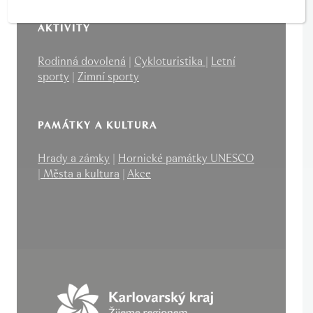
AKTIVITY
Rodinná dovolená
|
Cykloturistika
|
Letní
sporty
|
Zimní sporty
PAMÁTKY A KULTURA
Hrady a zámky
|
Hornické památky UNESCO
|
Města a kultura
|
Akce