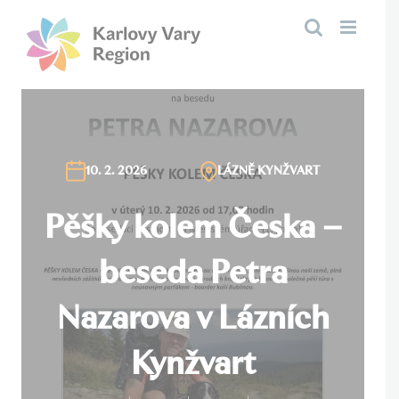
Přeskočit
na
obsah
10. 2. 2026
LÁZNĚ KYNŽVART
Pěšky kolem Česka –
beseda Petra
Nazarova v Lázních
Kynžvart