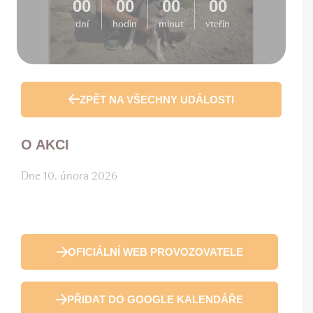
00
00
00
00
dní
hodin
minut
vteřin
ZPĚT NA VŠECHNY UDÁLOSTI
O AKCI
Dne 10. února 2026
OFICIÁLNÍ WEB PROVOZOVATELE
PŘIDAT DO GOOGLE KALENDÁŘE