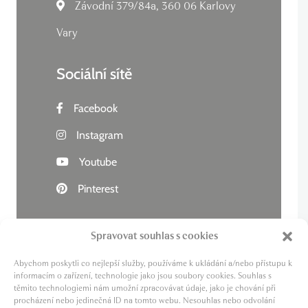
Závodní 379/84a, 360 06 Karlovy
Vary
Sociální sítě
Facebook
Instagram
Youtube
Pinterest
Spravovat souhlas s cookies
Abychom poskytli co nejlepší služby, používáme k ukládání a/nebo přístupu k
Živý kraj
informacím o zařízení, technologie jako jsou soubory cookies. Souhlas s
těmito technologiemi nám umožní zpracovávat údaje, jako je chování při
Lázně zdraví
procházení nebo jedinečná ID na tomto webu. Nesouhlas nebo odvolání