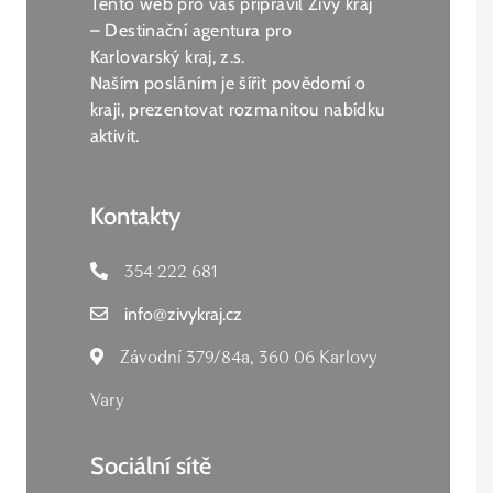
Tento web pro vás připravil Živý kraj
– Destinační agentura pro
Karlovarský kraj, z.s.
Naším posláním je šířit povědomí o
kraji, prezentovat rozmanitou nabídku
aktivit.
Kontakty
354 222 681
info
@
zivykraj.cz
Závodní 379/84a, 360 06 Karlovy
Vary
Sociální sítě