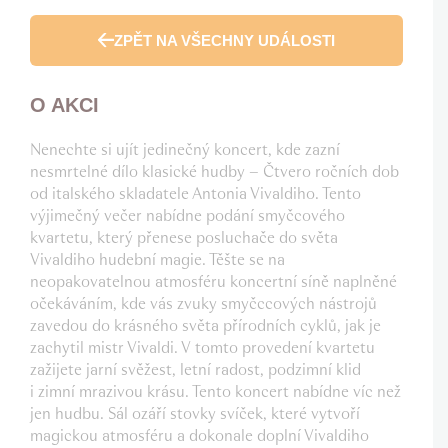
ZPĚT NA VŠECHNY UDÁLOSTI
O AKCI
Nenechte si ujít jedinečný koncert, kde zazní
nesmrtelné dílo klasické hudby – Čtvero ročních dob
od italského skladatele Antonia Vivaldiho. Tento
výjimečný večer nabídne podání smyčcového
kvartetu, který přenese posluchače do světa
Vivaldiho hudební magie. Těšte se na
neopakovatelnou atmosféru koncertní síně naplněné
očekáváním, kde vás zvuky smyčccových nástrojů
zavedou do krásného světa přírodních cyklů, jak je
zachytil mistr Vivaldi. V tomto provedení kvartetu
zažijete jarní svěžest, letní radost, podzimní klid
i zimní mrazivou krásu. Tento koncert nabídne víc než
jen hudbu. Sál ozáří stovky svíček, které vytvoří
magickou atmosféru a dokonale doplní Vivaldiho