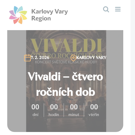
Přeskočit
na
obsah
7. 2. 2026
KARLOVY VARY
Vivaldi – čtvero
ročních dob
00
00
00
00
dní
hodin
minut
vteřin