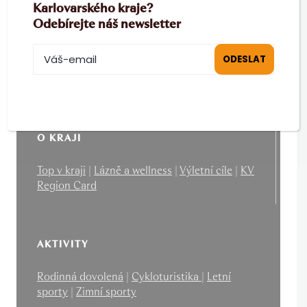
Karlovarského kraje?
Odebírejte náš newsletter
PRO PARTNERY
B2B
|
MICE
|
Filmová kancelář
O KRAJI
Top v kraji
|
Lázně a wellness
|
Výletní cíle
|
KV
Region Card
AKTIVITY
Rodinná dovolená
|
Cykloturistika
|
Letní
sporty
|
Zimní sporty