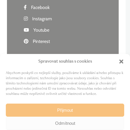
Facebook
Instagram
Youtube
Pinterest
Spravovat souhlas s cookies
Abychom poskytli co nejlepší služby, používáme k ukládání a/nebo přístupu k
Živý kraj
informacím o zařízení, technologie jako jsou soubory cookies. Souhlas s
těmito technologiemi nám umožní zpracovávat údaje, jako je chování při
Lázně zdraví
procházení nebo jedinečná ID na tomto webu. Nesouhlas nebo odvolání
Cesta za pivem
souhlasu může nepříznivě ovlivnit určité vlastnosti a funkce.
MICE
Film Karlovy Vary
Přijmout
Odmítnout