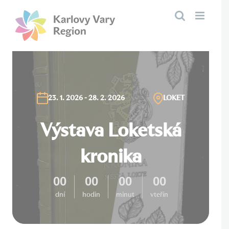
Přeskočit
na
obsah
23. 1. 2026 - 28. 2. 2026
LOKET
Výstava Loketská
kronika
00
00
00
00
dní
hodin
minut
vteřin