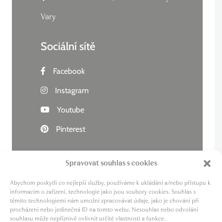
Vary
Sociální sítě
Facebook
Instagram
Youtube
Pinterest
Spravovat souhlas s cookies
Abychom poskytli co nejlepší služby, používáme k ukládání a/nebo přístupu k
Živý kraj
informacím o zařízení, technologie jako jsou soubory cookies. Souhlas s
těmito technologiemi nám umožní zpracovávat údaje, jako je chování při
Lázně zdraví
procházení nebo jedinečná ID na tomto webu. Nesouhlas nebo odvolání
Cesta za pivem
souhlasu může nepříznivě ovlivnit určité vlastnosti a funkce.