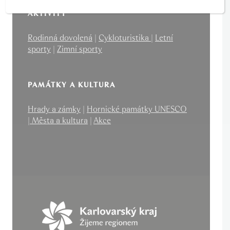
AKTIVITY
Rodinná dovolená
|
Cykloturistika
|
Letní
sporty
|
Zimní sporty
PAMÁTKY A KULTURA
Hrady a zámky
|
Hornické památky UNESCO
|
Města a kultura
|
Akce