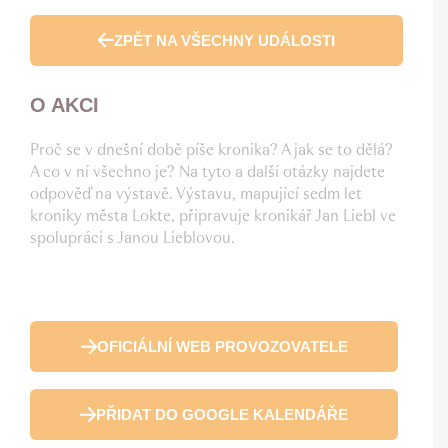
ZPĚT NA VŠECHNY UDÁLOSTI
O AKCI
Proč se v dnešní době píše kronika? A jak se to dělá?
A co v ní všechno je? Na tyto a další otázky najdete
odpověď na výstavě. Výstavu, mapující sedm let
kroniky města Lokte, připravuje kronikář Jan Liebl ve
spolupráci s Janou Lieblovou.
OFICIÁLNÍ WEB PROVOZOVATELE
PŘIDAT DO GOOGLE KALENDÁŘE