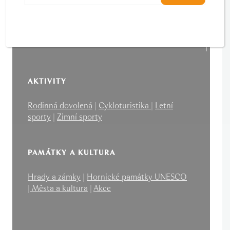
O KRAJI
Top v kraji
|
Lázně a wellness
|
Výletní cíle
|
KV
Region Card
AKTIVITY
Rodinná dovolená
|
Cykloturistika
|
Letní
sporty
|
Zimní sporty
PAMÁTKY A KULTURA
Hrady a zámky
|
Hornické památky UNESCO
|
Města a kultura
|
Akce