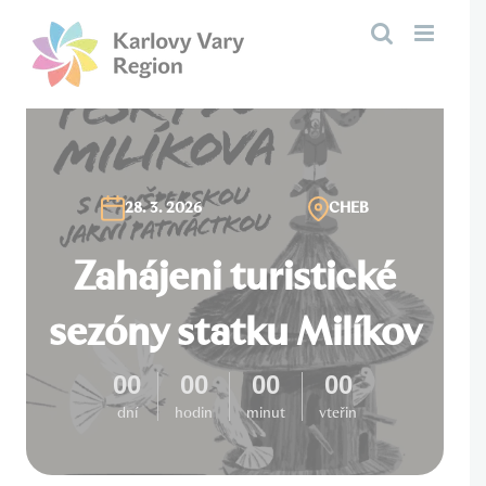
Přeskočit
na
obsah
28. 3. 2026
CHEB
Zahájeni turistické
sezóny statku Milíkov
00
00
00
00
dní
hodin
minut
vteřin