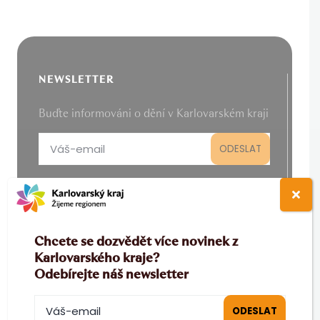
NEWSLETTER
Buďte informováni o dění v Karlovarském kraji
Chcete se dozvědět více novinek z
PRO PARTNERY
Karlovarského kraje?
Odebírejte náš newsletter
B2B
|
MICE
|
Filmová kancelář