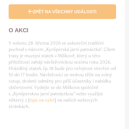
ZPĚT NA VŠECHNY UDÁLOSTI
O AKCI
V sobotu 28. března 2026 se uskuteční tradiční
pochod s názvem „Kynšperská jarní patnáctka“. Cílem
trasy je muzejní statek v Milíkově, který u této
příležitosti zahájí návštěvnickou sezónu roku 2026.
Hrázděný statek čp. 18 bude pro veřejnost otevřen od
10 do 17 hodin. Návštěvníci se mohou těšit na volný
vstup, drobné odměny pro pěší účastníky i nabídku
občerstvení. Vydejte se do Milíkova společně
s „Kynšperskou jarní patnáctkou“ nebo využijte
některý z
[
tipů na výlet
]
na našich webových
stránkách.