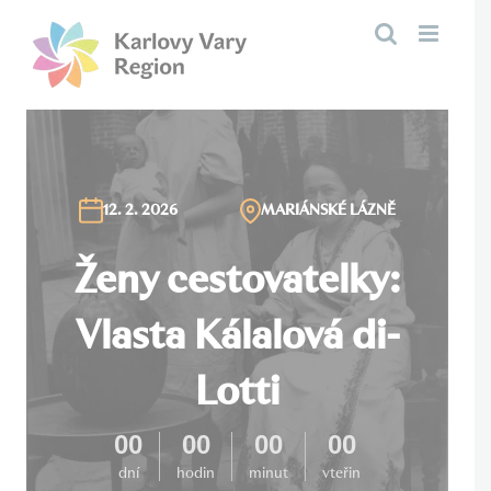
Přeskočit
na
obsah
12. 2. 2026
MARIÁNSKÉ LÁZNĚ
Ženy cestovatelky:
Vlasta Kálalová di-
Lotti
00
00
00
00
dní
hodin
minut
vteřin