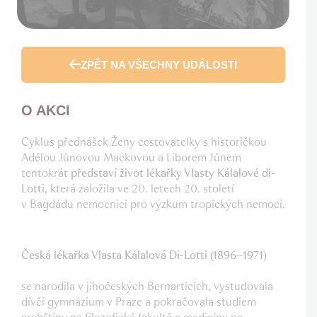
ZPĚT NA VŠECHNY UDÁLOSTI
O AKCI
Cyklus přednášek
Ženy cestovatelky s historičkou
Adélou Jůnovou Mackovou a Liborem Jůnem
tentokrát
představí život lékařky Vlasty Kálalové di-
Lotti,
která založila ve 20. letech 20. století
v Bagdádu nemocnici pro výzkum tropických nemocí.
Česká lékařka Vlasta Kálalová Di-Lotti (1896–1971
)
se narodila v jihočeských Bernarticích, vystudovala
dívčí gymnázium v Praze a pokračovala studiem