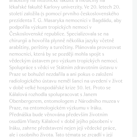
arabštiny na filozofické fakultě a medicíny na
lékařské fakultě Karlovy univerzity. Ve 20. letech 20.
století založila (s pomocí prvního československého
prezidenta T. G. Masaryka nemocnici v Bagdádu, aby
podpořila výzkum tropických nemocí v
Československé republice. Specializovala se na
chirurgii a hovořila plynně několika jazyky včetně
arabštiny, perštiny a turečtiny. Plánovala provozovat
nemocnici, která by se později mohla spojit s
vědeckým ústavem pro výzkum tropických nemocí.
Spolupráce s vědci ve Státním zdravotním ústavu v
Praze se bohužel nezdařila a ani pokus o založení
radiologického ústavu neměl šanci na uvedení v život
v době velké hospodářské krize 30. let. Proto se
Kálalová rozhodla spolupracovat s Janem
Obenbergerem, entomologem z Národního muzea v
Praze, na entomologickém výzkumu v Iráku.
Přednáška bude věnována především životním
osudům Vlasty Kálalové v době jejího působení v
Iráku, zahrne představení nejen její vědecké práce,
ale i osobního života. Tato témata se zrcadlí v její