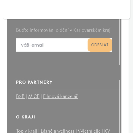
NEWSLETTER
Buďte informováni o dění v Karlovarském kraji
PRO PARTNERY
B2B
|
MICE
|
Filmová kancelář
O KRAJI
Top v kraji
|
Lázně a wellness
|
Výletní cíle
|
KV