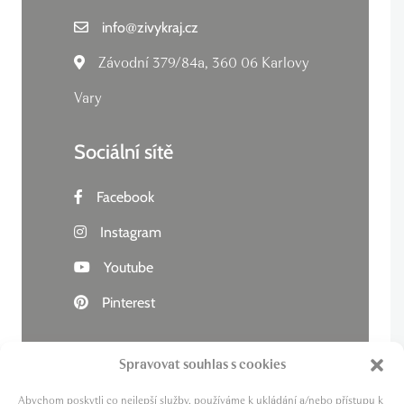
info
@
zivykraj.cz
Závodní 379/84a, 360 06 Karlovy
Vary
Sociální sítě
Facebook
Instagram
Youtube
Pinterest
Spravovat souhlas s cookies
Abychom poskytli co nejlepší služby, používáme k ukládání a/nebo přístupu k