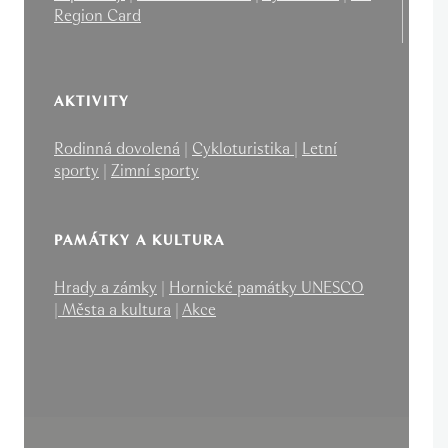
Region Card
AKTIVITY
Rodinná dovolená
|
Cykloturistika
|
Letní
sporty
|
Zimní sporty
PAMÁTKY A KULTURA
Hrady a zámky
|
Hornické památky UNESCO
|
Města a kultura
|
Akce