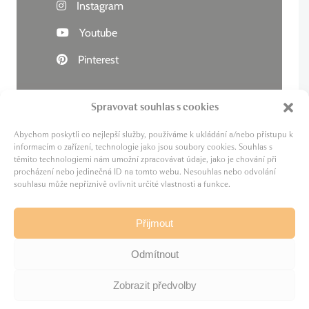
Instagram
Youtube
Pinterest
Spravovat souhlas s cookies
Abychom poskytli co nejlepší služby, používáme k ukládání a/nebo přístupu k
Živý kraj
informacím o zařízení, technologie jako jsou soubory cookies. Souhlas s
těmito technologiemi nám umožní zpracovávat údaje, jako je chování při
Lázně zdraví
procházení nebo jedinečná ID na tomto webu. Nesouhlas nebo odvolání
Cesta za pivem
souhlasu může nepříznivě ovlivnit určité vlastnosti a funkce.
MICE
Film Karlovy Vary
Přijmout
Odmítnout
Zobrazit předvolby
© Živý kraj
2026