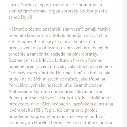
Lázní, Stázka z Teplé, Krušnohor z Chomutova a
samozřejmě domácí organizátorský Soubor písní a
tanců Dyleň.
Některé z těchto ansámblů slavnostně zahájí festival
úvodním koncertem v hotelu Imperial ve čtvrtek 3.
září. V pátek 4. září se již kolotoč koncertů a
představení díky příjezdu tuzemských krojovaných
tanečnic a tanečníků rozjede na plné obrátky.
Seznámení se s lidovou kulturou hravou formou
nabídne představení pro žáky základních a středních
škol S
vět tančí
v hotelu Thermal. Tančit a hrát se ale
bude i na dalších místech ve městě, jako třeba na
Porcelánových slavnostech před Grandhotelem
Ambassador Národní dům a před Hlavní poštou.
Počet pódií se ještě zvýší v sobotu, kdy se folkloristé
předvedou na dalších scénách v lázeňském centru na
levém břehu říčky Teplé. Kolem ní také projde
odpoledne krojovaný průvod směřovaný od Tržní
kolonády do Hotelu Thermal. Velký sál tohoto hotelu