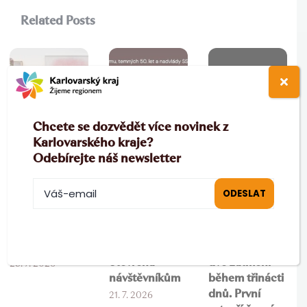
Related Posts
Chcete se dozvědět více novinek z
Karlovarského kraje?
Odebírejte náš newsletter
Výtvarné léto v
Rudá věž smrti
Mariánské
galerii
je opět
Lázně čekají
otevřena
dvě zatmění
28. 7. 2026
návštěvníkům
během třinácti
dnů. První
21. 7. 2026