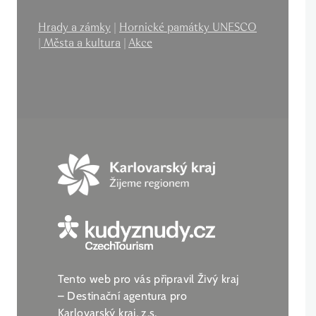
Hrady a zámky
|
Hornické památky UNESCO
|
Města a kultura
|
Akce
Tento web pro vás připravil Živý kraj
– Destinační agentura pro
Karlovarský kraj, z.s.