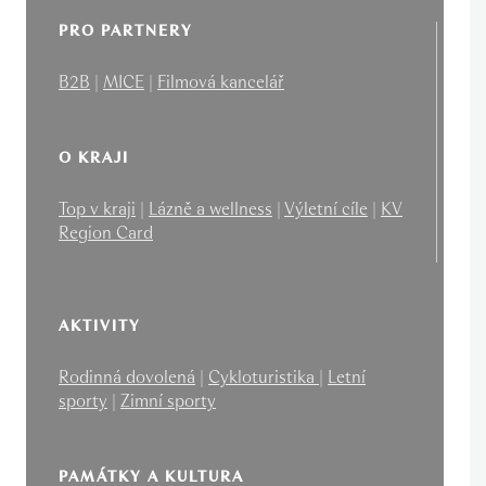
PRO PARTNERY
B2B
|
MICE
|
Filmová kancelář
O KRAJI
Top v kraji
|
Lázně a wellness
|
Výletní cíle
|
KV
Region Card
AKTIVITY
Rodinná dovolená
|
Cykloturistika
|
Letní
sporty
|
Zimní sporty
PAMÁTKY A KULTURA