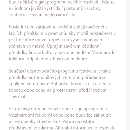
bude dějištěm galaprogramu celého festivalu, kdy se
na jednom jevišti vystřídají postupně všechny
soubory se svými nejlepšími čísly.
Poslední den zářijového setkání zahájí nadšenci v
krojích přípitkem u pramenů, aby mohli pokračovat v
pestré šňůře tance a zpěvu na výše zmíněných
scénách ve městě. Úplným závěrem pětidenní
přehlídky lidové kultury se stane nedělní Mezinárodní
folklorní odpoledne v Poštovním dvoře.
Součástí doprovodného programu festivalu je také
přehlídka automobilových veteránů pořádaná se
spolkem Veteránisté Bohatice, která se uskuteční v
sobotu dopoledne na prostranství před Hotelem
Thermal.
Vstupenky na zahajovací koncert, galaprogram a
Mezinárodní folklorní odpoledne bude lze zakoupit
na vstupenky.kffestival.cz. Vstup na ostatní
představení je zdarma. Aktuální informace o festivalu