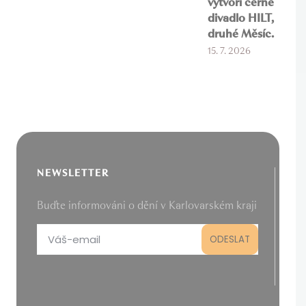
vytvoří černé
divadlo HILT,
druhé Měsíc.
15. 7. 2026
NEWSLETTER
Buďte informováni o dění v Karlovarském kraji