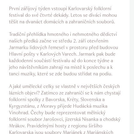
První zářijový týden vstoupí Karlovarský folklorní
festival do své čtvrté dekády. Letos se diváci mohou
těšit na dvanáct domácích a zahraničních souborů.
Tradiční přehlídka hmotného i nehmotného dědictví
našich předků začne ve středu 2. září otevřením
Jarmarku lidových řemesel v prostoru před budovou
Hlavní pošty v Karlových Varech. Jarmark pak bude
každodenní součástí festivalu až do konce týdne a
jeho návštěvníkům zahrají na místě k poslechu a k
tanci muziky, které se zde budou střídat na podiu.
A jaké umělecké celky se vlastně v největších českých
lázních objeví? Zatímco ze zahraničí se k nám chystají
folklorní spolky z Bavorska, Kréty, Slovenska a
Kyrgyzstánu, z Moravy přijede Hudácká muzika
Vinohrad. Čechy bude reprezentovat mělnický
folklorní soubor Jarošovci, jizerská Nisanka a chodský
Mrákov. Pravidelnými hosty z regionu širšího
Karlovarska jsou soubory Marjánek z Mariánských