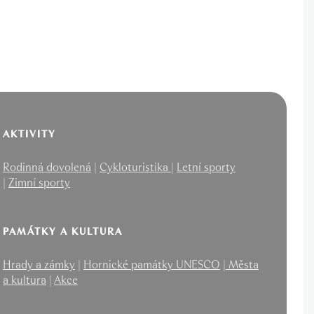
AKTIVITY
Rodinná dovolená
|
Cykloturistika
|
Letní sporty
|
Zimní sporty
PAMÁTKY A KULTURA
Hrady a zámky
|
Hornické památky UNESCO
|
Města
a kultura
|
Akce