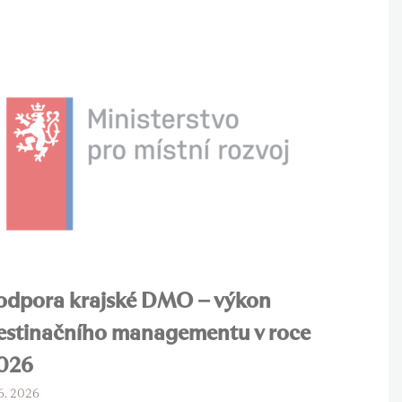
odpora krajské DMO – výkon
estinačního managementu v roce
026
 6. 2026