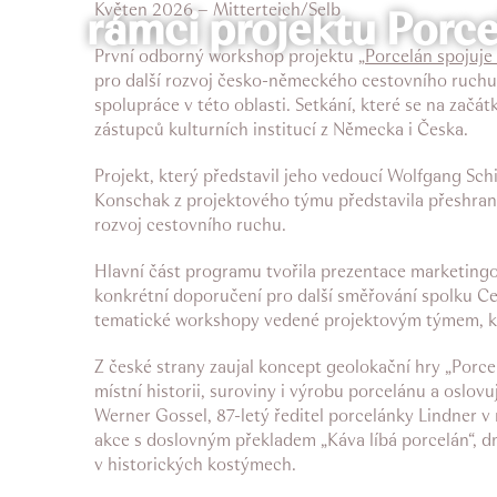
Květen 2026 – Mitterteich/Selb
rámci projektu Porcel
První odborný workshop projektu
„Porcelán spojuje 
pro další rozvoj česko-německého cestovního ruchu. 
spolupráce v této oblasti. Setkání, které se na začá
zástupců kulturních institucí z Německa i Česka.
Projekt, který představil jeho vedoucí Wolfgang Sch
Konschak z projektového týmu představila přeshranič
rozvoj cestovního ruchu.
Hlavní část programu tvořila prezentace marketing
konkrétní doporučení pro další směřování spolku Ce
tematické workshopy vedené projektovým týmem, kter
Z české strany zaujal koncept geolokační hry „Porce
místní historii, suroviny i výrobu porcelánu a oslov
Werner Gossel, 87-letý ředitel porcelánky Lindner 
akce s doslovným překladem „Káva líbá porcelán“, dn
v historických kostýmech.