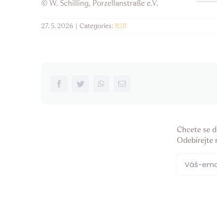
© W. Schilling, Porzellanstraße e.V.
27. 5. 2026
|
Categories:
B2B
Facebook
Twitter
WhatsApp
Email
Chcete se d
Odebírejte 