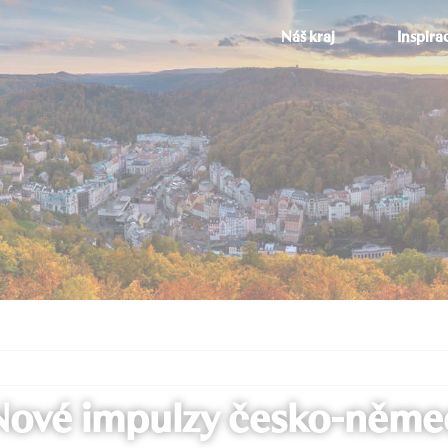
Náš kraj
Inspira
 Nové impulzy česko-něme