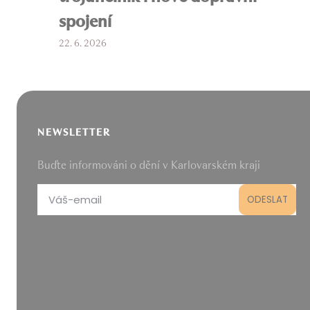
spojení
22. 6. 2026
NEWSLETTER
Buďte informováni o dění v Karlovarském kraji