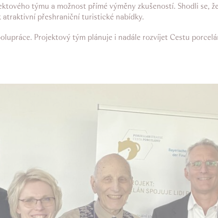
jektového týmu a možnost přímé výměny zkušeností. Shodli se, že 
traktivní přeshraniční turistické nabídky.
upráce. Projektový tým plánuje i nadále rozvíjet Cestu porcelán