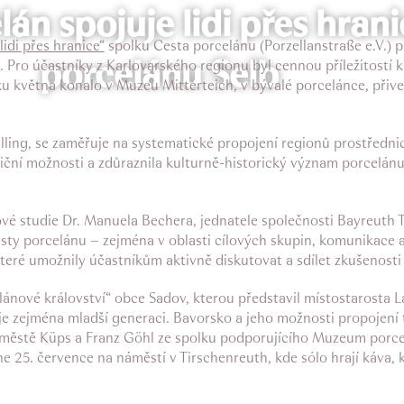
án spojuje lidi přes hran
lidi přes hranice“
spolku Cesta porcelánu (Porzellanstraße e.V.) p
porcelánu Selb
Pro účastníky z Karlovarského regionu byl cennou příležitostí k
tku května konalo v Muzeu Mitterteich, v bývalé porcelánce, přiv
illing, se zaměřuje na systematické propojení regionů prostředni
ní možnosti a zdůraznila kulturně-historický význam porcelánu v
ové studie Dr. Manuela Bechera, jednatele společnosti Bayreuth
sty porcelánu – zejména v oblasti cílových skupin, komunikace 
é umožnily účastníkům aktivně diskutovat a sdílet zkušenosti 
lánové království“ obce Sadov, kterou představil místostarosta L
uje zejména mladší generaci. Bavorsko a jeho možnosti propojení 
v městě Küps a Franz Göhl ze spolku podporujícího Muzeum porce
e 25. července na náměstí v Tirschenreuth, kde sólo hrají káva, 