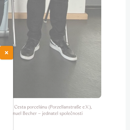
polku Cesta porcelánu (Porzellanstraße e.V.),
r. Manuel Becher – jednatel společnosti