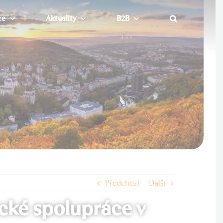
ce
Aktuality
B2B
Předchozí
Další
cké spolupráce v