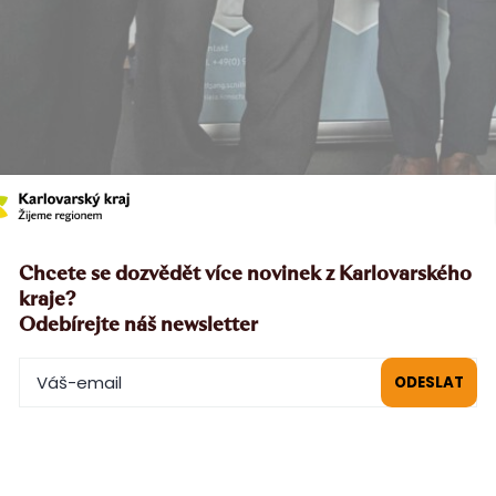
Chcete se dozvědět více novinek z Karlovarského
kraje?
Odebírejte náš newsletter
uchu: zleva Franz Göhl – Tirschenreuth, André Zaus – předseda s
er Gossel – senior manažer porcelánky Lindner ve městě Küps, D
illing – vedoucí projektu.