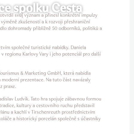
ice spolku Cesta
otvrdil svůj význam a přinesl konkrétní impulzy
 výměně zkušeností a k rozvoji přeshraniční
edlo dohromady přibližně 50 odborníků, politiků a
ctvím společné turistické nabídky. Daniela
 regionu Karlovy Vary i jeho potenciál pro další
 Tourismus & Marketing GmbH, která nabídla
a moderní prezentace. Na tuto část navázaly
z praxe.
adislav Ludvík. Tato hra spojuje zábavnou formou
tradice, kultury a cestovního ruchu představil
lánu a kachlí v Tirschenreuth prostřednictvím
koláče a historický porcelán společně s účastníky