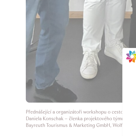
Přednášející a organizátoři workshopu o cestovním r
Daniela Konschak – členka projektového týmu, Wern
Bayreuth Tourismus & Marketing GmbH, Wolfgang Sch