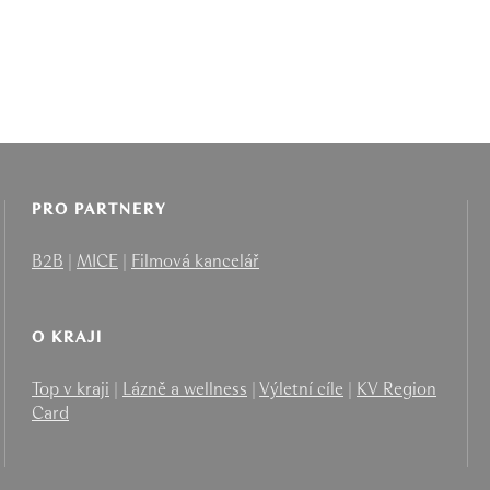
PRO PARTNERY
B2B
|
MICE
|
Filmová kancelář
O KRAJI
Top v kraji
|
Lázně a wellness
|
Výletní cíle
|
KV Region
Card