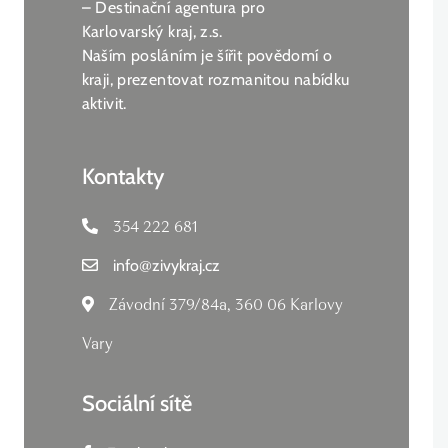
– Destinační agentura pro
Karlovarský kraj, z.s.
Naším posláním je šířit povědomí o
kraji, prezentovat rozmanitou nabídku
aktivit.
Kontakty
354 222 681
info
@
zivykraj.cz
Závodní 379/84a, 360 06 Karlovy
Vary
Sociální sítě