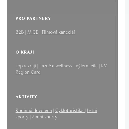
PRO PARTNERY
B2B
|
MICE
|
Filmová kancelář
O KRAJI
Top v kraji
|
Lázně a wellness
|
Výletní cíle
|
KV
Region Card
AKTIVITY
Rodinná dovolená
|
Cykloturistika
|
Letní
sporty
|
Zimní sporty