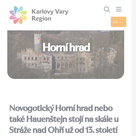
Přeskočit
na
obsah
CS
Horní hrad
Novogotický Horní hrad nebo
také Hauenštejn stojí na skále u
Stráže nad Ohří už od 13. století