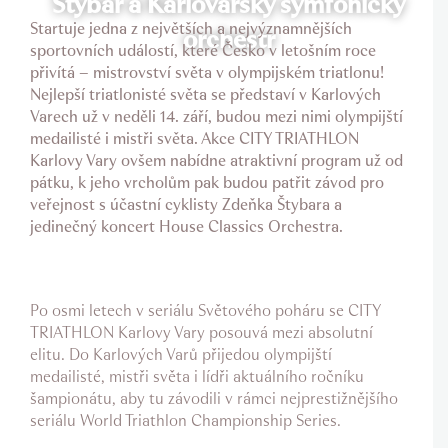
Štybar a Karlovarský symfonický
Startuje jedna z největších a nejvýznamnějších
orchestr
sportovních událostí, které Česko v letošním roce
přivítá – mistrovství světa v olympijském triatlonu!
Nejlepší triatlonisté světa se představí v Karlových
Varech už v neděli 14. září, budou mezi nimi olympijští
medailisté i mistři světa. Akce CITY TRIATHLON
Karlovy Vary ovšem nabídne atraktivní program už od
pátku, k jeho vrcholům pak budou patřit závod pro
veřejnost s účastní cyklisty Zdeňka Štybara a
jedinečný koncert House Classics Orchestra.
Po osmi letech v seriálu Světového poháru se CITY
TRIATHLON Karlovy Vary posouvá mezi absolutní
elitu. Do Karlových Varů přijedou olympijští
medailisté, mistři světa i lídři aktuálního ročníku
šampionátu, aby tu závodili v rámci nejprestižnějšího
seriálu World Triathlon Championship Series.