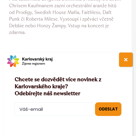
Chrisem Kaufmanem zazní orchestrální aranže hitů
od Prodigy, Swedish House Mafia, Faithless, Daft
Punk či Roberta Milese. Vystoupí i zpěváci včetně
Debbie nebo Honzy Žampy. Vstup na koncert je
zdarma.
Více informací o programu i registracích najdete na
www.citytriathlon.cz
.
Chcete se dozvědět více novinek z
11. 9. 2025
|
Categories:
Aktuality
Karlovarského kraje?
Odebírejte náš newsletter
Facebook
Twitter
WhatsApp
Email