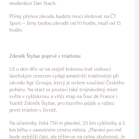
moderátor Dan Stach.
Přímý přenos závodu budete moci sledovat na ČT
Sport – ženy budou závodit od 10 hodin, muži od 15
hodin.
Zdeněk Štybar poprvé v triatlonu
Už o den dřív se na stejně krásnou trať vedoucí
lázeňským centrem vydají amatérští triatlonisté při
závodu Age Groups, který je ovšem součástí Českého
poháru. Na start se postaví také trojnásobný mistr
světa v cyklokrosu a vítěz etap na Tour de France i
Vueltě Zdeněk Štybar, pro kterého půjde o vůbec
první triatlon v životě.
Na účastníky čeká 750 m plavání, 20 km cyklistiky a 5
km běhu v samotném centru města. „Plavání pro mě
bude nejtěžší část, ale těším se na celou zkušenost. Je