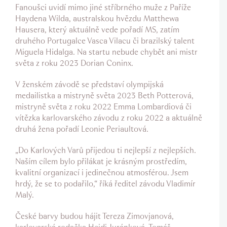
Fanoušci uvidí mimo jiné stříbrného muže z Paříže
Haydena Wilda, australskou hvězdu Matthewa
Hausera, který aktuálně vede pořadí MS, zatím
druhého Portugalce Vasca Vilacu či brazilský talent
Miguela Hidalga. Na startu nebude chybět ani mistr
světa z roku 2023 Dorian Coninx.
V ženském závodě se představí olympijská
medailistka a mistryně světa 2023 Beth Potterová,
mistryně světa z roku 2022 Emma Lombardiová či
vítězka karlovarského závodu z roku 2022 a aktuálně
druhá žena pořadí Leonie Periaultová.
„Do Karlových Varů přijedou ti nejlepší z nejlepších.
Naším cílem bylo přilákat je krásným prostředím,
kvalitní organizací i jedinečnou atmosférou. Jsem
hrdý, že se to podařilo,“ říká ředitel závodu Vladimír
Malý.
České barvy budou hájit Tereza Zimovjanová,