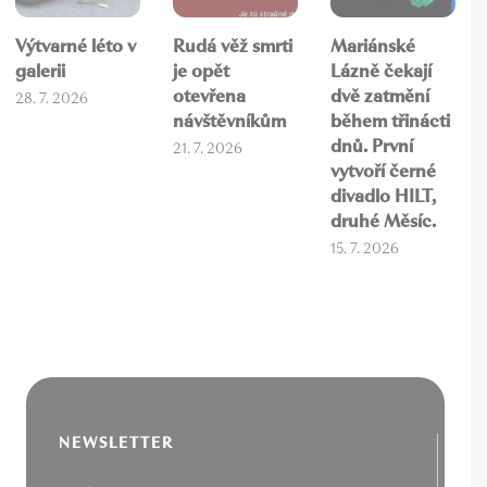
Výtvarné léto v
Rudá věž smrti
Mariánské
galerii
je opět
Lázně čekají
otevřena
dvě zatmění
28. 7. 2026
návštěvníkům
během třinácti
dnů. První
21. 7. 2026
vytvoří černé
divadlo HILT,
druhé Měsíc.
15. 7. 2026
NEWSLETTER