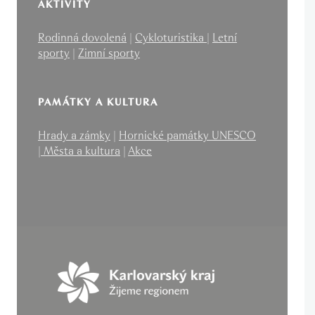
AKTIVITY
Rodinná dovolená
|
Cykloturistika
|
Letní
sporty
|
Zimní sporty
PAMÁTKY A KULTURA
Hrady a zámky
|
Hornické památky UNESCO
|
Města a kultura
|
Akce