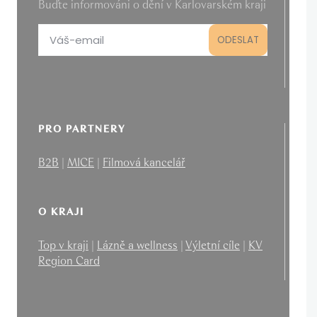
Buďte informováni o dění v Karlovarském kraji
PRO PARTNERY
B2B
|
MICE
|
Filmová kancelář
O KRAJI
Top v kraji
|
Lázně a wellness
|
Výletní cíle
|
KV
Region Card