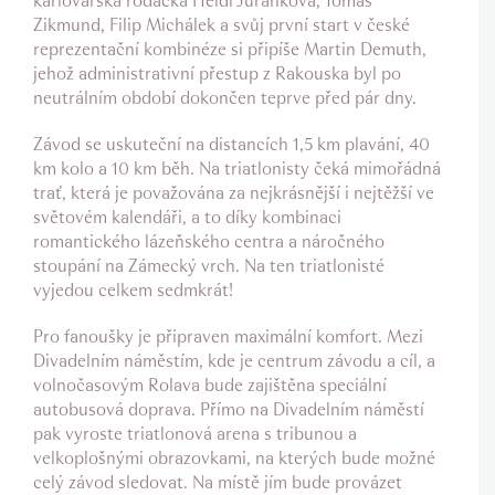
karlovarská rodačka Heidi Juránková, Tomáš
Zikmund, Filip Michálek a svůj první start v české
reprezentační kombinéze si připíše Martin Demuth,
jehož administrativní přestup z Rakouska byl po
neutrálním období dokončen teprve před pár dny.
Závod se uskuteční na distancích 1,5 km plavání, 40
km kolo a 10 km běh. Na triatlonisty čeká mimořádná
trať, která je považována za nejkrásnější i nejtěžší ve
světovém kalendáři, a to díky kombinaci
romantického lázeňského centra a náročného
stoupání na Zámecký vrch. Na ten triatlonisté
vyjedou celkem sedmkrát!
Pro fanoušky je připraven maximální komfort. Mezi
Divadelním náměstím, kde je centrum závodu a cíl, a
volnočasovým Rolava bude zajištěna speciální
autobusová doprava. Přímo na Divadelním náměstí
pak vyroste triatlonová arena s tribunou a
velkoplošnými obrazovkami, na kterých bude možné
celý závod sledovat. Na místě jím bude provázet