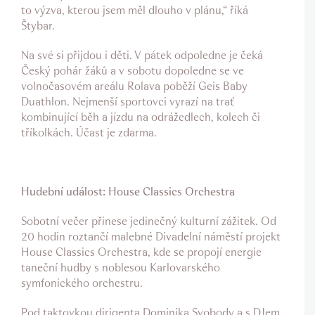
to výzva, kterou jsem měl dlouho v plánu,“ říká
Štybar.
Na své si přijdou i děti. V pátek odpoledne je čeká
Český pohár žáků a v sobotu dopoledne se ve
volnočasovém areálu Rolava poběží Geis Baby
Duathlon. Nejmenší sportovci vyrazí na trať
kombinující běh a jízdu na odrážedlech, kolech či
tříkolkách. Účast je zdarma.
Hudební událost: House Classics Orchestra
Sobotní večer přinese jedinečný kulturní zážitek. Od
20 hodin roztančí malebné Divadelní náměstí projekt
House Classics Orchestra, kde se propojí energie
taneční hudby s noblesou Karlovarského
symfonického orchestru.
Pod taktovkou dirigenta Dominika Svobody a s DJem