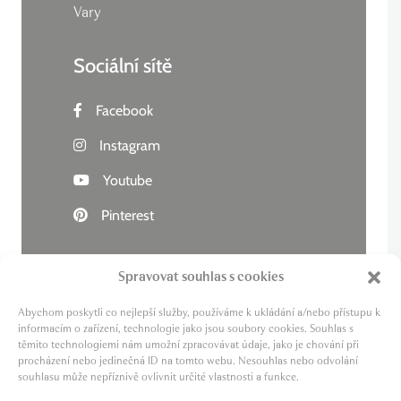
Vary
Sociální sítě
Facebook
Instagram
Youtube
Pinterest
Spravovat souhlas s cookies
Abychom poskytli co nejlepší služby, používáme k ukládání a/nebo přístupu k
Živý kraj
informacím o zařízení, technologie jako jsou soubory cookies. Souhlas s
těmito technologiemi nám umožní zpracovávat údaje, jako je chování při
Lázně zdraví
procházení nebo jedinečná ID na tomto webu. Nesouhlas nebo odvolání
Cesta za pivem
souhlasu může nepříznivě ovlivnit určité vlastnosti a funkce.