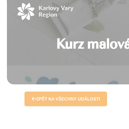
Přeskočit
na
obsah
Kurz malová
ZPĚT NA VŠECHNY UDÁLOSTI