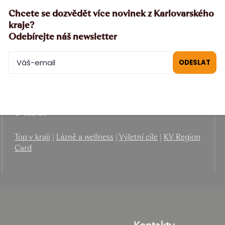
Chcete se dozvědět více novinek z Karlovarského
kraje?
Odebírejte náš newsletter
PRO PARTNERY
B2B
|
MICE
|
Filmová kancelář
O KRAJI
Top v kraji
|
Lázně a wellness
|
Výletní cíle
|
KV Region
Card