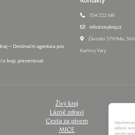
Kontakty
354 222 681
info
@
zivykraj.cz
Závodní 379/84a, 360
 kraj – Destinační agentura pro
Karlovy Vary
 o kraji, prezentovat
Živý kraj
Lázně zdraví
Cesta za pivem
Abychom posk
MICE
zařízení, te
umožní zprac