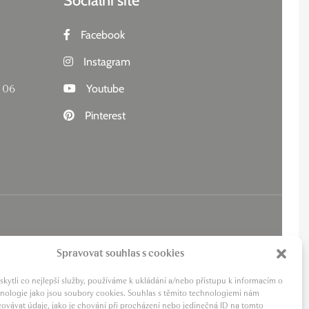
Sociální sítě
Facebook
Instagram
 06
Youtube
Pinterest
Spravovat souhlas s cookies
ytli co nejlepší služby, používáme k ukládání a/nebo přístupu k informacím o
chnologie jako jsou soubory cookies. Souhlas s těmito technologiemi nám
ovávat údaje, jako je chování při procházení nebo jedinečná ID na tomto