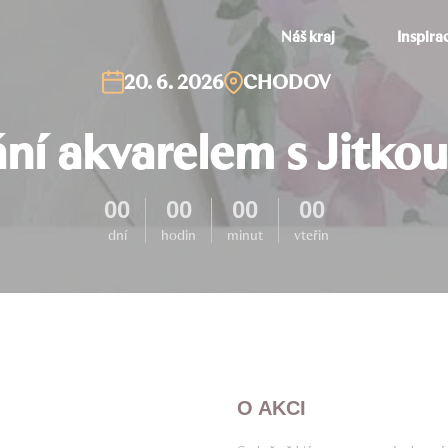
Náš kraj
Inspira
20. 6. 2026
CHODOV
ní akvarelem s Jitkou
00
00
00
00
dní
hodin
minut
vteřin
O AKCI