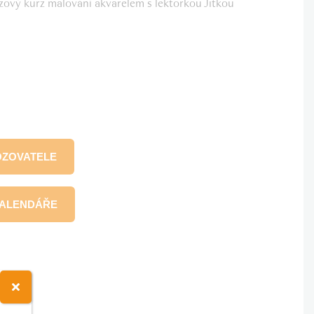
ový kurz malování akvarelem s lektorkou Jitkou
OZOVATELE
KALENDÁŘE