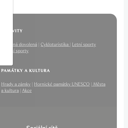
AKTIVITY
Rodinná dovolená
|
Cykloturistika
|
Letní sporty
|
Zimní sporty
PAMÁTKY A KULTURA
Hrady a zámky
|
Hornické památky UNESCO
|
Města
a kultura
|
Akce