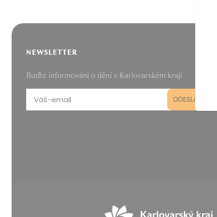
NEWSLETTER
Buďte informováni o dění v Karlovarském kraji